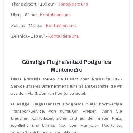
Tirana airport - 130 eur -
Kontaktiere uns
Ulcinj - 80 eur -
Kontaktiere uns
Zabljak - 110 eur -
Kontaktiere uns
Zelenika - 110 eur -
Kontaktiere uns
Günstige
Flughafentaxi Podgorica
Montenegro
Diese Preisliste
stellen
die tatsächlichen Preise
für
Taxi-
Service
unseres Unternehmens,
für ein
Fahrgeschäfte
, die wir
aus
dem Flughafen von
Podgorica
bietet
.
Günstige
Flughafentaxi Podgorica
bietet hochwertige
Transport-Service
,
von
günstigen Preisen.
Wenn Sie
brauchen,
komfortabel, sicher und
auf dem ersten Platz
,
rechtliche und
billiges Taxi
vom Flughafen
Podgorica,
zögern Sie nicht uns
zu kontaktieren.